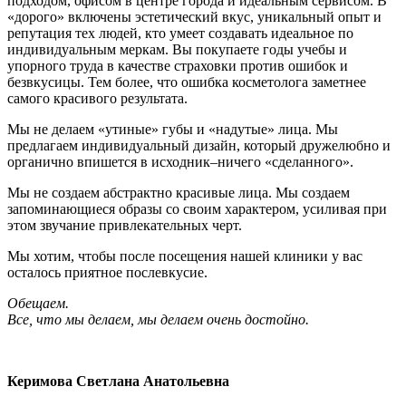
подходом, офисом в центре города и идеальным сервисом. В
«дорого» включены эстетический вкус, уникальный опыт и
репутация тех людей, кто умеет создавать идеальное по
индивидуальным меркам. Вы покупаете годы учебы и
упорного труда в качестве страховки против ошибок и
безвкусицы. Тем более, что ошибка косметолога заметнее
самого красивого результата.
Мы не делаем «утиные» губы и «надутые» лица. Мы
предлагаем индивидуальный дизайн, который дружелюбно и
органично впишется в исходник–ничего «сделанного».
Мы не создаем абстрактно красивые лица. Мы создаем
запоминающиеся образы со своим характером, усиливая при
этом звучание привлекательных черт.
Мы хотим, чтобы после посещения нашей клиники у вас
осталось приятное послевкусие.
Обещаем.
Все, что мы делаем, мы делаем очень достойно.
Керимова Светлана Анатольевна